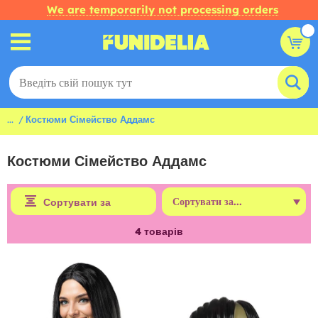
We are temporarily not processing orders
...
Костюми Сімейство Аддамс
Костюми Сімейство Аддамс
Сортувати за
4
товарів