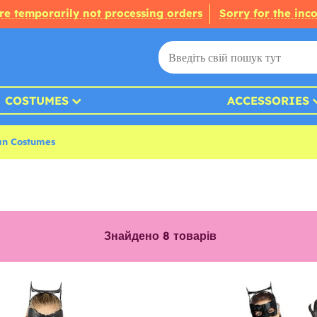
re temporarily not processing orders
Sorry for the inc
COSTUMES
ACCESSORIES
n Costumes
Знайдено
8
товарів