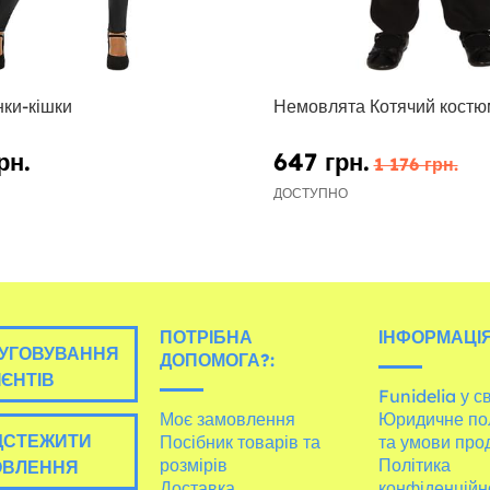
нки-кішки
Немовлята Котячий костю
рн.
647 грн.
1 176 грн.
ДОСТУПНО
ПОТРІБНА
ІНФОРМАЦІЯ
УГОВУВАННЯ
ДОПОМОГА?:
ІЄНТІВ
Funidelia у св
Моє замовлення
Юридичне по
ДСТЕЖИТИ
Посібник товарів та
та умови про
розмірів
Політика
ОВЛЕННЯ
Доставка
конфіденційн