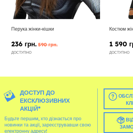
Перука жінки-кішки
Костюм жі
236 грн.
1 590 г
590 грн.
ДОСТУПНО
ДОСТУПНО
ДОСТУП ДО
ОБСЛ
ЕКСКЛЮЗИВНИХ
КЛ
АКЦІЙ*
Будьте першим, хто дізнається про
ВІ
новинки та акції, зареєструвавши свою
ЗАМ
електронну адресу!