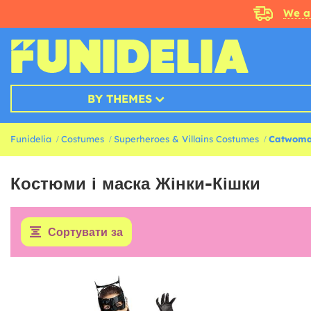
We a
BY THEMES
Funidelia
Costumes
Superheroes & Villains Costumes
Catwoma
Костюми і маска Жінки-Кішки
Сортувати за