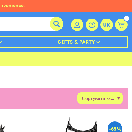
onvenience.
UK
GIFTS & PARTY
-65%