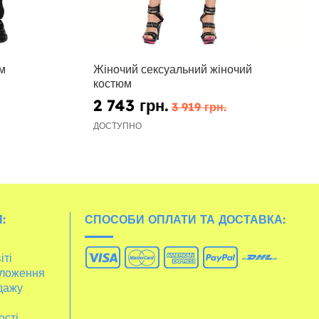
м
Жіночий сексуальний жіночий
костюм
2 743 грн.
3 919 грн.
ДОСТУПНО
:
СПОСОБИ ОПЛАТИ ТА ДОСТАВКА:
іті
ложення
дажу
ості