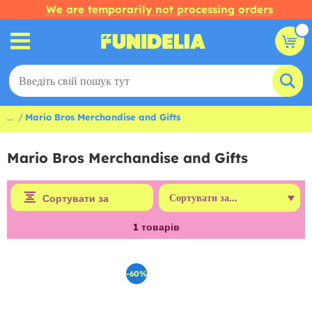
We are temporarily not processing orders
...
Mario Bros Merchandise and Gifts
Mario Bros Merchandise and Gifts
Сортувати за
1
товарів
-60%