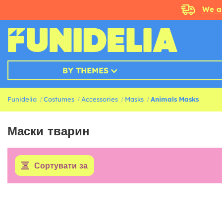
We a
BY THEMES
Funidelia
Costumes
Accessories
Masks
Animals Masks
Маски тварин
Сортувати за