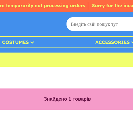
re temporarily not processing orders
Sorry for the inc
COSTUMES
ACCESSORIES
Знайдено
1
товарів