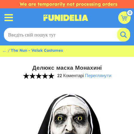
We are temporarily not processing orders
0
...
The Nun - Valak Costumes
Делюкс маска Монахині
22 Коментарі
Переглянути