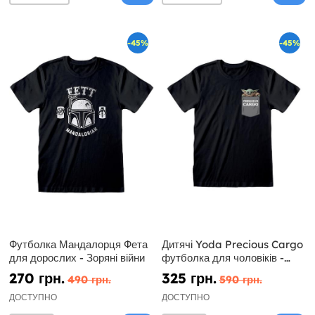
-45%
-45%
Футболка Мандалорця Фета
Дитячі Yoda Precious Cargo
для дорослих - Зоряні війни
футболка для чоловіків -
мандалорская Star Wars
270 грн.
325 грн.
490 грн.
590 грн.
ДОСТУПНО
ДОСТУПНО