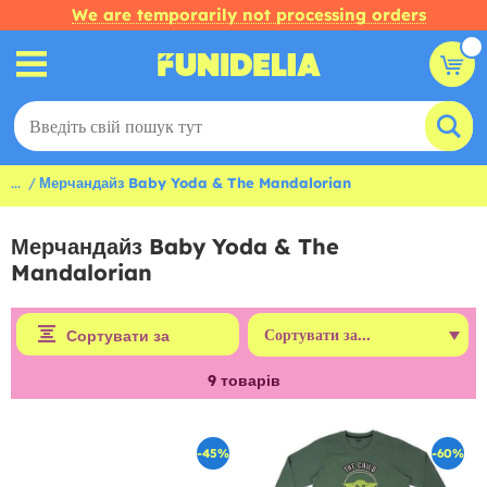
We are temporarily not processing orders
...
Мерчандайз Baby Yoda & The Mandalorian
Мерчандайз Baby Yoda & The
Mandalorian
Сортувати за
9
товарів
-45%
-60%