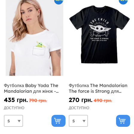
Футболка Baby Yoda The
Футболка The Mandalorian
Mandalorian для жінок -
The force is Strong для
Зоряні війни
дорослих - Star Wars
435 грн.
270 грн.
790 грн.
490 грн.
ДОСТУПНО
ДОСТУПНО