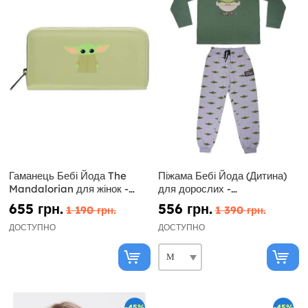
Гаманець Бебі Йода The
Піжама Бебі Йода (Дитина)
Mandalorian для жінок -
для дорослих -
Зоряні війни
Мандалорець
655 грн.
556 грн.
1 190 грн.
1 390 грн.
ДОСТУПНО
ДОСТУПНО
-45%
-45%