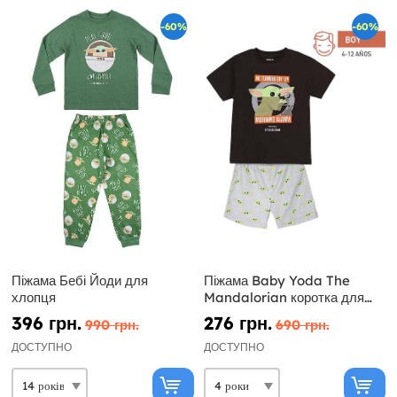
-60%
-60%
Піжама Бебі Йоди для
Піжама Baby Yoda The
хлопця
Mandalorian коротка для
хлопчика - Star Wars
396 грн.
276 грн.
990 грн.
690 грн.
ДОСТУПНО
ДОСТУПНО