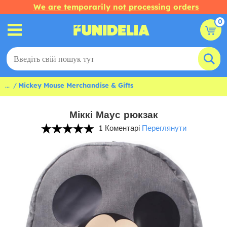
We are temporarily not processing orders
0
...
Mickey Mouse Merchandise & Gifts
Міккі Маус рюкзак
1 Коментарі
Переглянути