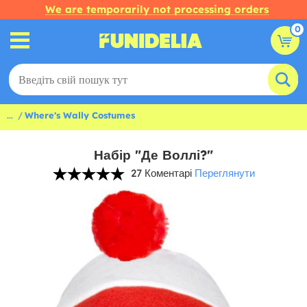
We are temporarily not processing orders
0
...
Where's Wally Costumes
Набір "Де Воллі?"
27 Коментарі
Переглянути