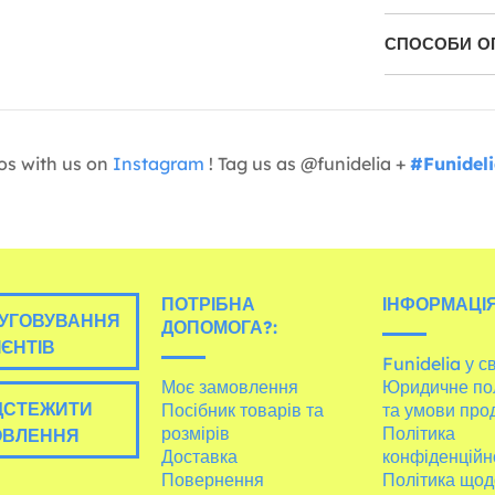
СПОСОБИ О
os with us on
Instagram
! Tag us as @funidelia +
#Funidel
ПОТРІБНА
ІНФОРМАЦІЯ
УГОВУВАННЯ
ДОПОМОГА?:
ІЄНТІВ
Funidelia у св
Моє замовлення
Юридичне по
ДСТЕЖИТИ
Посібник товарів та
та умови про
розмірів
Політика
ОВЛЕННЯ
Доставка
конфіденційн
Повернення
Політика щод