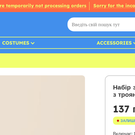
re temporarily not processing orders
Sorry for the inc
COSTUMES
ACCESSORIES
Набір 
з троя
137 
ЗАЛИШ
Включає:
1