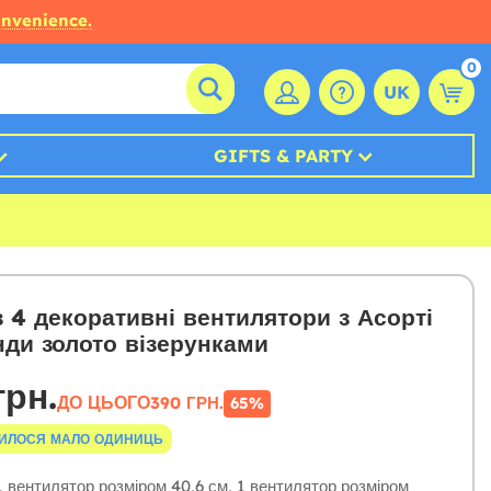
onvenience.
0
UK
GIFTS & PARTY
з 4 декоративні вентилятори з Асорті
нди золото візерунками
грн.
ДО ЦЬОГО
390 ГРН.
65%
ИЛОСЯ МАЛО ОДИНИЦЬ
 вентилятор розміром 40,6 см, 1 вентилятор розміром