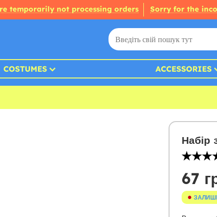
re temporarily not processing orders
Sorry for the inc
COSTUMES
ACCESSORIES
Набір 
67 г
ЗАЛИШ