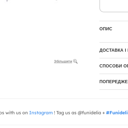
ОПИС
ДОСТАВКА І
Збільшити
СПОСОБИ О
ПОПЕРЕДЖЕН
os with us on
Instagram
! Tag us as @funidelia +
#Funidel