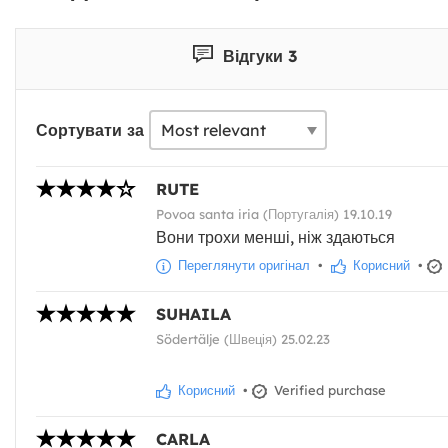
Відгуки 3
Сортувати за
RUTE
Povoa santa iria (Португалія) 19.10.19
Вони трохи менші, ніж здаються
Переглянути оригінал
•
Корисний
•
SUHAILA
Södertälje (Швеція) 25.02.23
Корисний
•
Verified purchase
CARLA