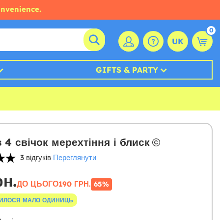
onvenience.
0
UK
GIFTS & PARTY
з 4 свічок мерехтіння і блиск
3 відгуків
Переглянути
рн.
ДО ЦЬОГО
190 ГРН.
65%
ИЛОСЯ МАЛО ОДИНИЦЬ