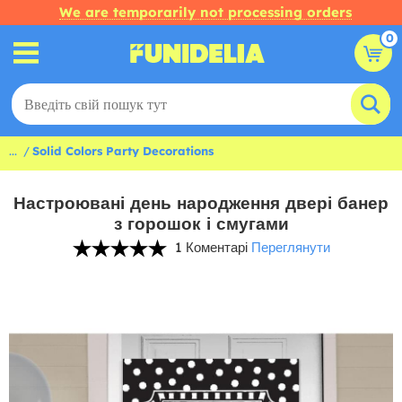
We are temporarily not processing orders
0
...
Solid Colors Party Decorations
Настроювані день народження двері банер
з горошок і смугами
1 Коментарі
Переглянути