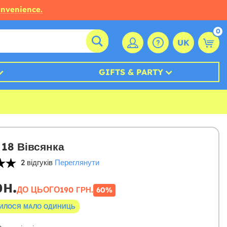
onvenience.
0
UK
GIFTS & PARTY
18 Вівсянка
2 відгуків
Переглянути
рн.
ДО ЦЬОГО
190 ГРН.
60%
ИЛОСЯ МАЛО ОДИНИЦЬ