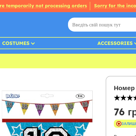
re temporarily not processing orders
Sorry for the inc
COSTUMES
ACCESSORIES
Номер 
76 г
ЗАЛИШ