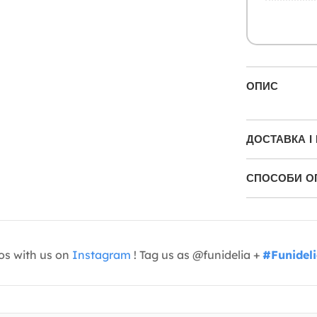
ОПИС
ДОСТАВКА І
СПОСОБИ О
os with us on
Instagram
! Tag us as @funidelia +
#Funidel