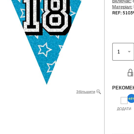
Включає:
8
Матеріал:
REF: 5103
РЕКОМЕ
Збільшити
-65
ДОДАТИ