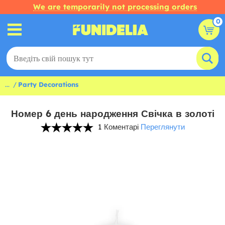
We are temporarily not processing orders
0
...
Party Decorations
Номер 6 день народження Свічка в золоті
1 Коментарі
Переглянути