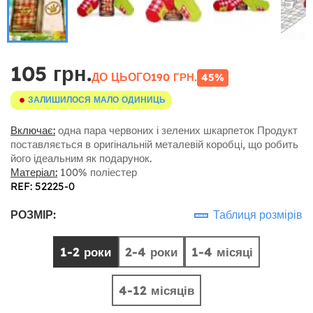
105 грн.
ДО ЦЬОГО
190 ГРН.
45%
ЗАЛИШИЛОСЯ МАЛО ОДИНИЦЬ
Включає:
одна пара червоних і зелених шкарпеток Продукт
поставляється в оригінальній металевій коробці, що робить
його ідеальним як подарунок.
Матеріал:
100% поліестер
REF: 52225-0
РОЗМІР:
Таблиця розмірів
1-2 роки
2-4 роки
1-4 місяці
4-12 місяців