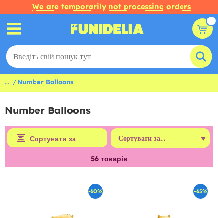
We are temporarily not processing orders
...
Number Balloons
Number Balloons
Сортувати за
56
товарів
-60%
-65%