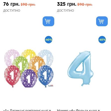
76 грн.
325 грн.
190 грн.
590 грн.
ДОСТУПНО
ДОСТУПНО
-60%
-65%
«1» Латексні повітряні кулі в
Номер «4» Фольга куля в