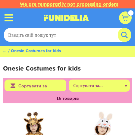
We are temporarily not processing orders
...
Onesie Costumes for kids
Onesie Costumes for kids
Сортувати за
16
товарів