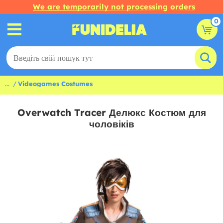
We are temporarily not processing orders
0
...
Videogames Costumes
Overwatch Tracer Делюкс Костюм для
чоловіків