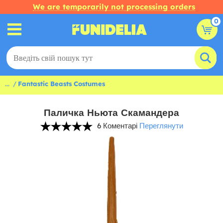
We are temporarily not processing orders
0
...
Fantastic Beasts Costumes
Паличка Ньюта Скамандера
6 Коментарі
Переглянути