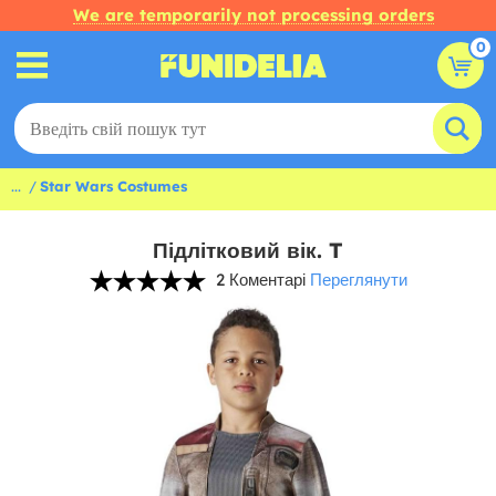
We are temporarily not processing orders
0
...
Star Wars Costumes
Підлітковий вік. T
2 Коментарі
Переглянути