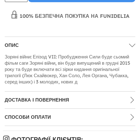
100% БЕЗПЕЧНА ПОКУПКА НА FUNIDELIA
ОПИС
Зоряні війни: Епізод VII: Пробудження Сили буде сьомий
фільм саги Зоряні війни, він буде випущений в грудні 2015
року та буде включати всі зірки кидання оригінальної
трилогії (Люк Скайвокер, Хан Соло, Лея Органа, Чубакка,
серед інших) і 3 молодих, нових д
ДОСТАВКА І ПОВЕРНЕННЯ
СПОСОБИ ОПЛАТИ
ФОТОГРАФІЇ КЛІЄНТІВ: