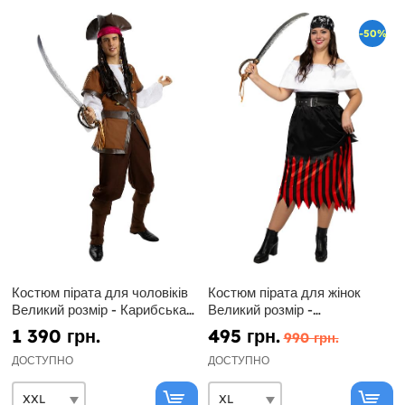
-50%
Костюм пірата для чоловіків
Костюм пірата для жінок
Великий розмір - Карибська
Великий розмір -
колекція
Буканьєрська колекція
1 390 грн.
495 грн.
990 грн.
ДОСТУПНО
ДОСТУПНО