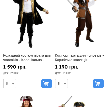
Розкішний костюм пірата для
Костюм пірата для чоловіків -
чоловіків - Колоніальна
Карибська колекція
колекція
1 590 грн.
1 190 грн.
ДОСТУПНО
ДОСТУПНО