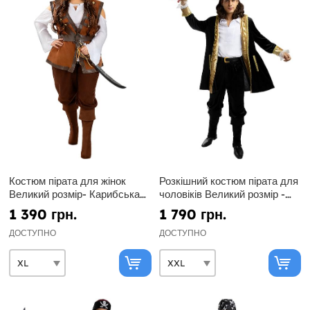
Костюм пірата для жінок
Розкішний костюм пірата для
Великий розмір- Карибська
чоловіків Великий розмір -
колекція
Колоніальна колекція
1 390 грн.
1 790 грн.
ДОСТУПНО
ДОСТУПНО