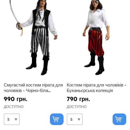
Смугастий костюм пірата для
Костюм пірата для чоловіків -
чоловіків - Чорно-біла
Буканьєрська колекція
колекція
990 грн.
790 грн.
ДОСТУПНО
ДОСТУПНО