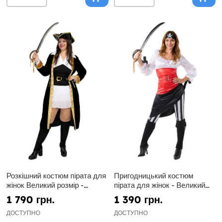
Розкішний костюм пірата для
Пригодницький костюм
жінок Великий розмір -
пірата для жінок - Великий
Колоніальна колекція
розмір
1 790 грн.
1 390 грн.
ДОСТУПНО
ДОСТУПНО