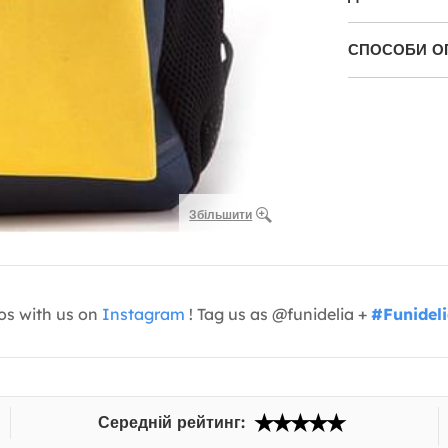
СПОСОБИ О
Збільшити
os with us on
Instagram
! Tag us as @funidelia +
#Funidel
Середній рейтинг: