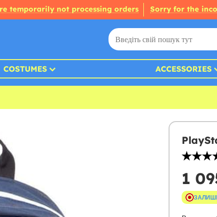
re temporarily not processing orders
Sorry for the inc
COSTUMES
ACCESSORIES
PlaySt
1 09
ЗАЛИШ