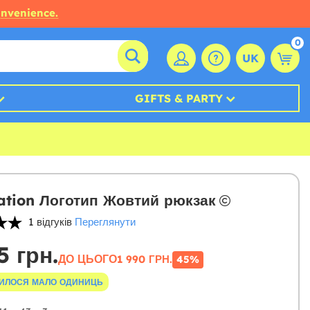
onvenience.
0
UK
GIFTS & PARTY
ation Логотип Жовтий рюкзак
1 відгуків
Переглянути
5 грн.
ДО ЦЬОГО
1 990 ГРН.
45%
ИЛОСЯ МАЛО ОДИНИЦЬ