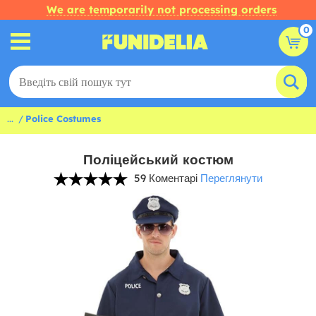
We are temporarily not processing orders
0
...
Police Costumes
Поліцейський костюм
59 Коментарі
Переглянути