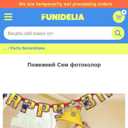
We are temporarily not processing orders
0
...
Party Decorations
Пожежний Сем фотоколор