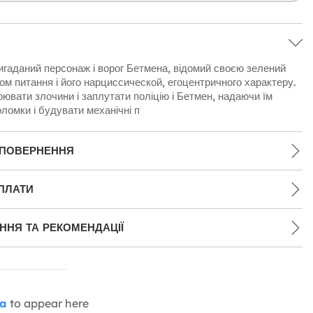
игаданий персонаж і ворог Бетмена, відомий своєю зелений
ом питання і його нарциссической, егоцентричного характеру.
оювати злочини і заплутати поліцію і Бетмен, надаючи їм
ломки і будувати механічні п
 ПОВЕРНЕННЯ
ПЛАТИ
НЯ ТА РЕКОМЕНДАЦІЇ
ia
to appear here