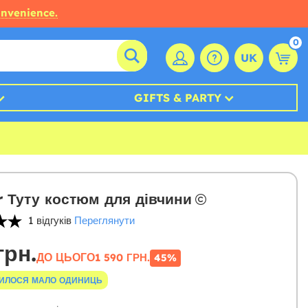
onvenience.
0
UK
GIFTS & PARTY
r Туту костюм для дівчини
1 відгуків
Переглянути
грн.
ДО ЦЬОГО
1 590 ГРН.
45%
ИЛОСЯ МАЛО ОДИНИЦЬ