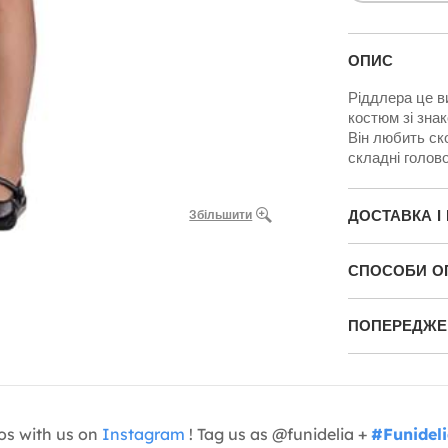
ОПИС
Ріддлера це в
костюм зі знак
Він любить ск
складні голово
ДОСТАВКА І
Збільшити
СПОСОБИ О
ПОПЕРЕДЖЕН
os with us on
Instagram
! Tag us as @funidelia +
#Funidel