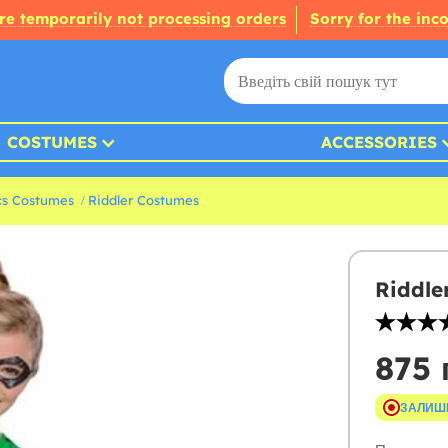
re temporarily not processing orders
Sorry for the inc
COSTUMES
ACCESSORIES
s Costumes
Riddler Costumes
Riddle
875 
ЗАЛИШ