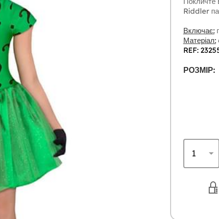
Покличте 
Riddler па
Включає:
п
Матеріал:
REF: 2325
РОЗМІР: