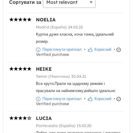
Сортувати за
NOELIA
Madrid (España) 24.02.22
Куртка дуже класна, хоча тонка, ідеальний
розмір.
Переглянути оригінал
•
Корисний
•
Verified purchase
HEIKE
Tamm (Німеччина) 30.04.21
Все круто.Прали на щадному режимі і
прасували на найнижчому,вийшло ідеально
Переглянути оригінал
•
Корисний
•
Verified purchase
LUCIA
Pontevedra (España) 15.02.20
Добре, але дуже акуратно закінчено, і вишивка