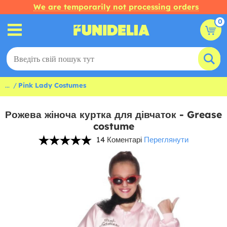
We are temporarily not processing orders
0
...
Pink Lady Costumes
Рожева жіноча куртка для дівчаток - Grease
costume
14 Коментарі
Переглянути