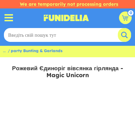
We are temporarily not processing orders
0
...
party Bunting & Garlands
Рожевий Єдиноріг вівсянка гірлянда -
Magic Unicorn