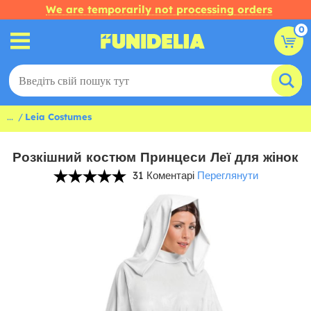
We are temporarily not processing orders
0
...
Leia Costumes
Розкішний костюм Принцеси Леї для жінок
31 Коментарі
Переглянути