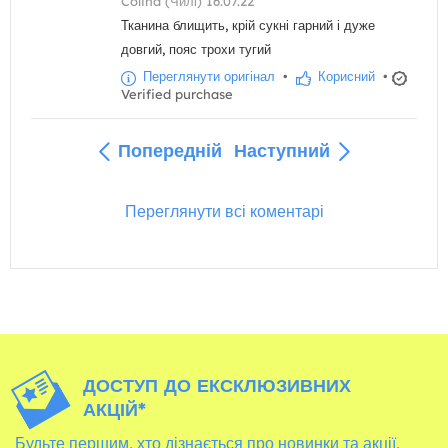
Colina (Чилі) 16.07.22
Тканина блищить, крій сукні гарний і дуже
довгий, пояс трохи тугий
Переглянути оригінал
•
Корисний
•
Verified purchase
Попередній
Наступний
Переглянути всі коментарі
ДОСТУП ДО ЕКСКЛЮЗИВНИХ
АКЦІЙ*
Будьте першим, хто дізнається про новинки та акції,