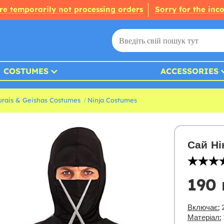
re temporarily not processing orders
Sorry for the inc
COSTUMES
ACCESSORIES
rais & Geishas Costumes
Ninja Costumes
Сай Ні
190 
Включає:
2
Матеріал: