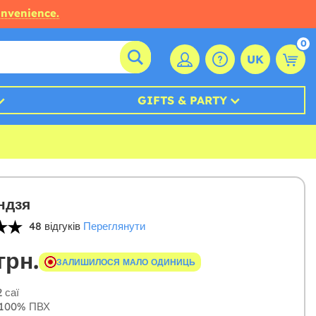
onvenience.
0
UK
GIFTS & PARTY
ндзя
48 відгуків
Переглянути
грн.
ЗАЛИШИЛОСЯ МАЛО ОДИНИЦЬ
 саї
100% ПВХ