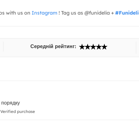
os with us on
Instagram
! Tag us as @funidelia +
#Funidel
Середній рейтинг:
у порядку
Verified purchase