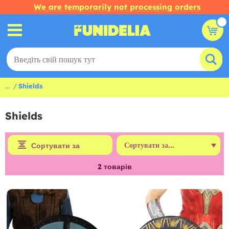
We are temporarily not processing orders
...
Shields
Shields
Сортувати за
2
товарів