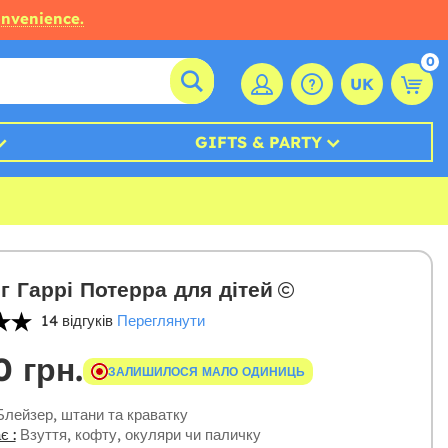
onvenience.
0
UK
GIFTS & PARTY
г Гаррі Потерра для дітей
14 відгуків
Переглянути
0 грн.
ЗАЛИШИЛОСЯ МАЛО ОДИНИЦЬ
лейзер, штани та краватку
є :
Взуття, кофту, окуляри чи паличку