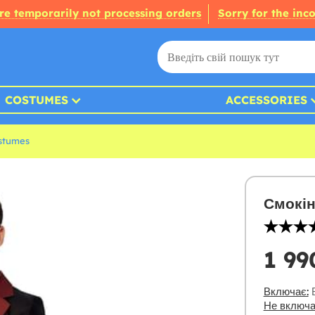
re temporarily not processing orders
Sorry for the inc
COSTUMES
ACCESSORIES
ostumes
Смокін
1 99
Включає:
Б
Не включа