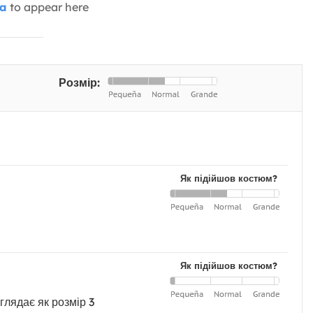
ia
to appear here
Розмір:
Як підійшов костюм?
Як підійшов костюм?
глядає як розмір 3