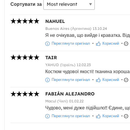
Сортувати за
NAHUEL
Buenos Aires (Аргентина) 13.10.24
Я не очікував, що вийде і краватка. Від
Переглянути оригінал
•
Корисний
•
TAIR
YAHUD (Ізраїль) 12.02.23
Костюм чудової якості! тканина хороша
Переглянути оригінал
•
Корисний
•
FABIÁN ALEJANDRO
Macul (Чилі) 01.02.22
Чудово, мені дуже підійшло!! Єдине, що
Переглянути оригінал
•
Корисний
•