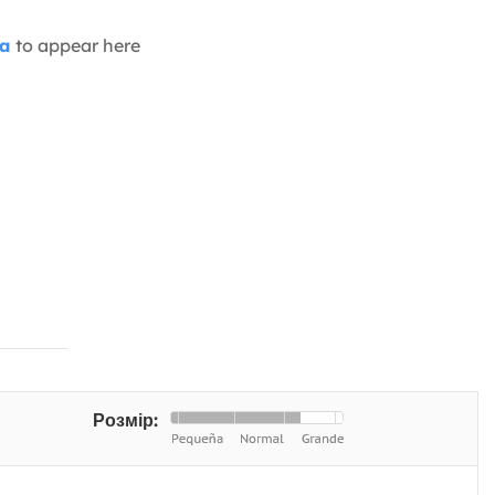
ia
to appear here
Розмір: