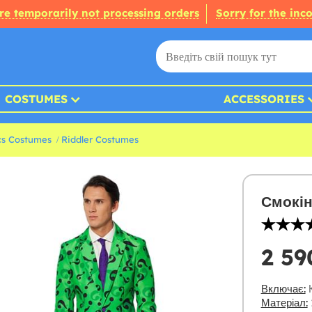
re temporarily not processing orders
Sorry for the inc
COSTUMES
ACCESSORIES
s Costumes
Riddler Costumes
Смокін
2 59
Включає:
К
Матеріал: