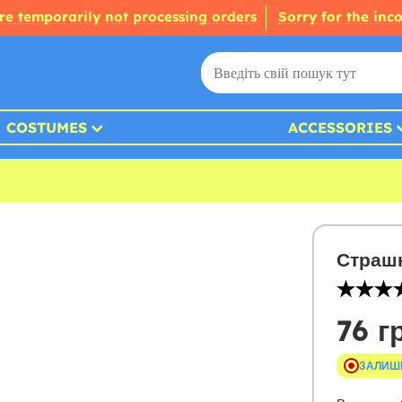
re temporarily not processing orders
Sorry for the inc
COSTUMES
ACCESSORIES
Страшн
76 г
ЗАЛИШ