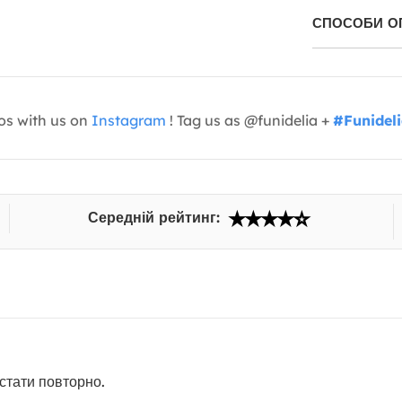
СПОСОБИ О
os with us on
Instagram
! Tag us as @funidelia +
#Funidel
Середній рейтинг:
стати повторно.