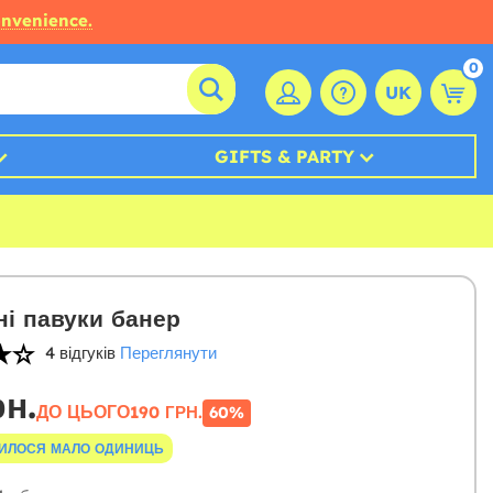
onvenience.
0
UK
GIFTS & PARTY
і павуки банер
4 відгуків
Переглянути
рн.
ДО ЦЬОГО
190 ГРН.
60%
ИЛОСЯ МАЛО ОДИНИЦЬ