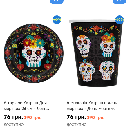
-60%
-60%
8 тарілок Катріни Дня
8 стаканів Катріни в день
мертвих 23 см - День
мертвих - День мертвих
мертвих
76 грн.
76 грн.
190 грн.
190 грн.
ДОСТУПНО
ДОСТУПНО