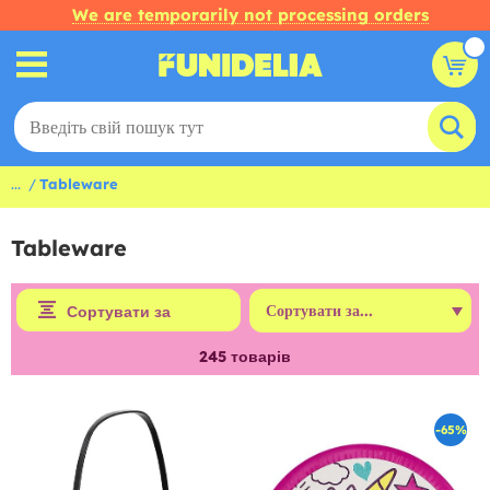
We are temporarily not processing orders
...
Tableware
Tableware
Сортувати за
245
товарів
-65%