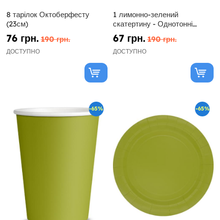
8 тарілок Октоберфесту
1 лимонно-зелений
(23см)
скатертину - Однотонні
кольори
76 грн.
67 грн.
190 грн.
190 грн.
ДОСТУПНО
ДОСТУПНО
-65%
-65%