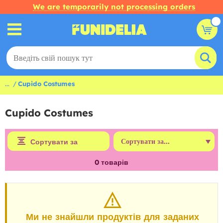
We are temporarily not processing orders
...
Cupido Costumes
Cupido Costumes
Сортувати за
0
товарів
Ми не знайшли продуктів для заданих