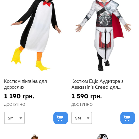
Костюм пінгвіна для
Костюм Еціо Аудитора з
дорослих
Assassin's Creed для
чоловіків
1 190 грн.
1 590 грн.
ДОСТУПНО
ДОСТУПНО