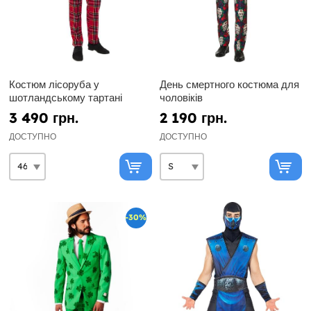
Костюм лісоруба у
День смертного костюма для
шотландському тартані
чоловіків
3 490 грн.
2 190 грн.
ДОСТУПНО
ДОСТУПНО
-30%