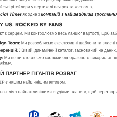
ські рітейлери у вертикалі вечірок та костюмів.
cial Times
як одна з
компаній з найшвидшим зростання
Y US. ROCKED BY FANS
кт є серцем. Ми контролюємо весь ланцюг вартості, щоб заб
sign Team
: Ми розробляємо ексклюзивні шаблони та власні ко
ференцій
: Живий, динамічний каталог, заснований на даних,
у
: Ми не виготовляємо костюми одноразового використання
лізму.
Й ПАРТНЕР ГІГАНТІВ РОЗВАГ
 IP є нашим найціннішим активом.
-о-пліч з найважливішими студіями планети, щоб перетворит