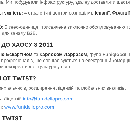
ть. Ми побудували інфраструктуру, здатну доставляти щастя 
отужність
: 4 стратегічні центри розподілу в
Іспанії
,
Франції
O
: Бізнес-одиниця, присвячена виключно обслуговуванню тр
 для каналу B2B.
 ДО ХАОСУ З 2011
іо Ескартіном
та
Карлосом Ларразом
, група Funiglobal 
професіоналів, що спеціалізуються на електронній комерції, 
ном креативної культури у світі.
PLOT TWIST?
вих альянсів, розширення ліцензій та глобальних викликів.
а Ліцензії:
info@funideliapro.com
л:
www.funideliapro.com
T TWIST