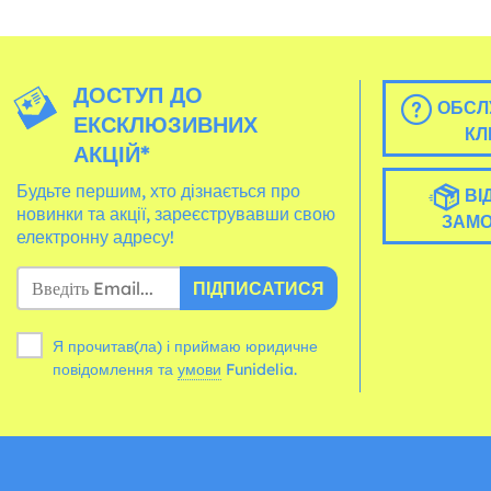
ДОСТУП ДО
ОБСЛ
ЕКСКЛЮЗИВНИХ
КЛ
АКЦІЙ*
Будьте першим, хто дізнається про
ВІ
новинки та акції, зареєструвавши свою
ЗАМ
електронну адресу!
ПІДПИСАТИСЯ
Я прочитав(ла) і приймаю юридичне
повідомлення та
умови
Funidelia.