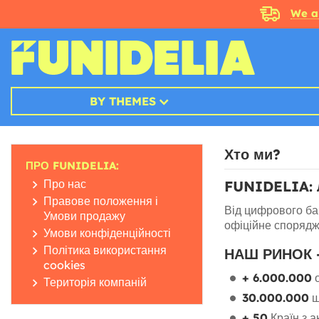
We a
BY THEMES
Хто ми?
ПРО FUNIDELIA:
Про нас
FUNIDELIA:
Правове положення і
Від цифрового б
Умови продажу
офіційне спорядж
Умови конфіденційності
Політика використання
НАШ РИНОК 
cookies
+ 6.000.000
о
Територія компаній
30.000.000
щ
+ 50
Країн з 