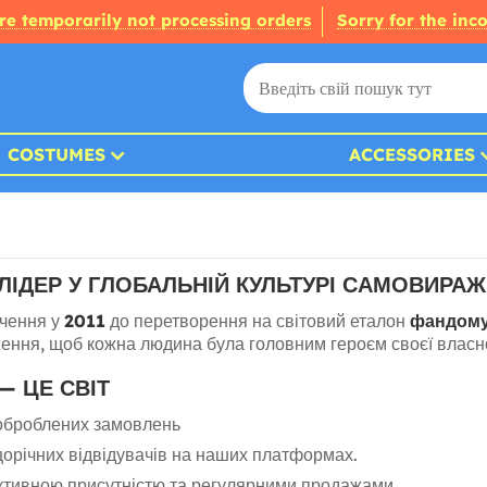
re temporarily not processing orders
Sorry for the inc
COSTUMES
ACCESSORIES
 ЛІДЕР У ГЛОБАЛЬНІЙ КУЛЬТУРІ САМОВИРА
ачення у
2011
до перетворення на світовий еталон
фандом
ення, щоб кожна людина була головним героєм своєї власної
— ЦЕ СВІТ
броблених замовлень
орічних відвідувачів на наших платформах.
активною присутністю та регулярними продажами.