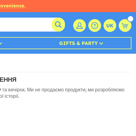
onvenience.
UK
GIFTS & PARTY
ЖЕННЯ
у
та вечірок. Ми не продаємо продукти; ми розробляємо
 історії.