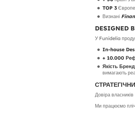
TOP 3
Європей
Визнані
Finan
DESIGNED B
У Funidelia проду
In-house De
+ 10.000 Ре
Якість Бренд
вимагають реа
СТРАТЕГІЧНИ
Довіра власників
Ми працюємо пліч