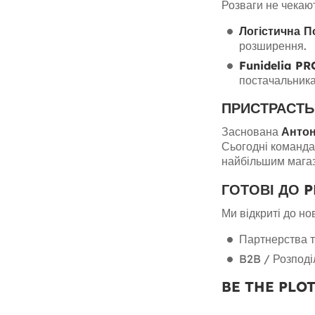
Розваги не чекаю
Логістична П
розширення.
Funidelia PR
постачальника
ПРИСТРАСТЬ
Заснована
Антон
Сьогодні команда 
найбільшим магази
ГОТОВІ ДО 
Ми відкриті до но
Партнерства т
B2B / Розподі
BE THE PLO