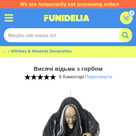
We are temporarily not processing orders
0
...
Witches & Wizards Decoration
Висячі відьма з горбом
5 Коментарі
Переглянути