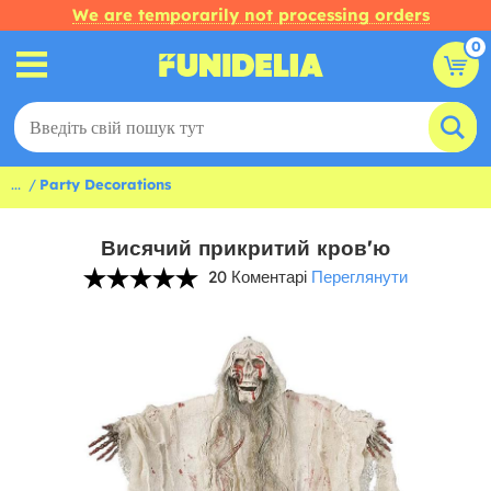
We are temporarily not processing orders
0
...
Party Decorations
Висячий прикритий кров'ю
20 Коментарі
Переглянути