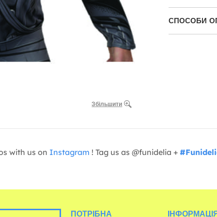
СПОСОБИ О
Збільшити
os with us on
Instagram
! Tag us as @funidelia +
#Funidel
ПОТРІБНА
ІНФОРМАЦІЯ