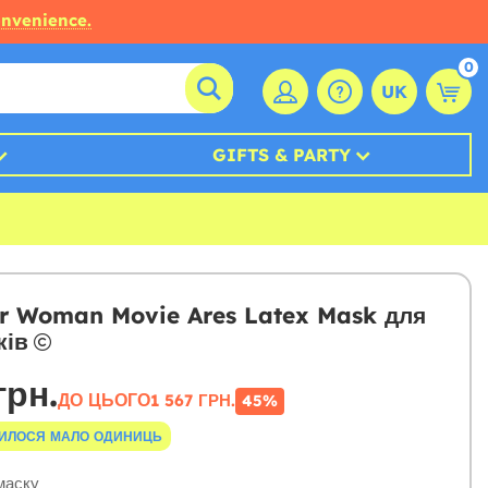
onvenience.
0
UK
GIFTS & PARTY
 Woman Movie Ares Latex Mask для
ків
грн.
ДО ЦЬОГО
1 567 ГРН.
45%
ИЛОСЯ МАЛО ОДИНИЦЬ
аску