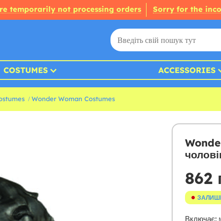
re temporarily not processing orders
Sorry for the inc
COSTUMES
ACCESSORIES
ostumes
Wonder Woman Costumes
Wonder
чолові
862 
ЗАЛИШ
Включає:
м