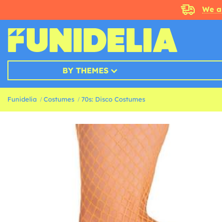
We a
BY THEMES
Funidelia
Costumes
70s: Disco Costumes