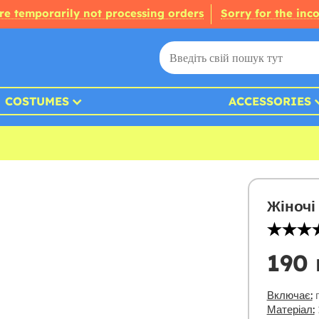
re temporarily not processing orders
Sorry for the inc
COSTUMES
ACCESSORIES
Жіночі
190 
Включає:
г
Матеріал: