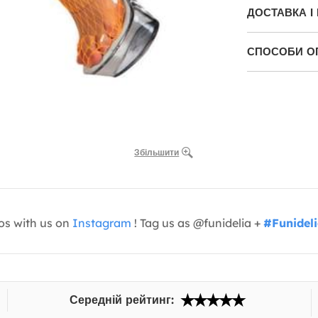
ДОСТАВКА І
СПОСОБИ О
Збільшити
os with us on
Instagram
! Tag us as @funidelia +
#Funidel
Середній рейтинг: