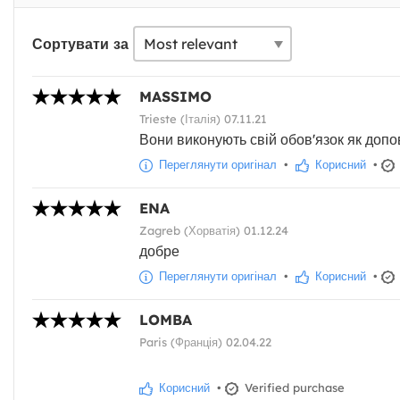
Сортувати за
MASSIMO
Trieste (Італія) 07.11.21
Вони виконують свій обов'язок як доп
Переглянути оригінал
•
Корисний
•
ENA
Zagreb (Хорватія) 01.12.24
добре
Переглянути оригінал
•
Корисний
•
LOMBA
Paris (Франція) 02.04.22
Корисний
•
Verified purchase