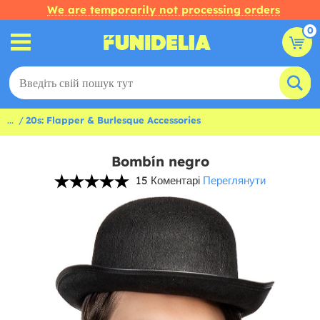
We are temporarily not processing orders
0
...
20s: Flapper & Burlesque Accessories
Bombín negro
15 Коментарі
Переглянути