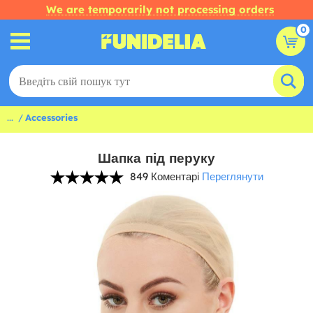
We are temporarily not processing orders
0
...
Accessories
Шапка під перуку
849 Коментарі
Переглянути