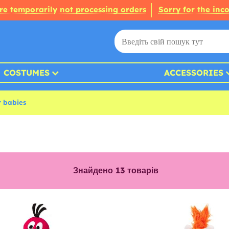
re temporarily not processing orders
Sorry for the inc
COSTUMES
ACCESSORIES
r babies
Знайдено
13
товарів