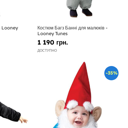
- Looney
Костюм Багз Банні для малюків -
Looney Tunes
1 190 грн.
ДОСТУПНО
-35%