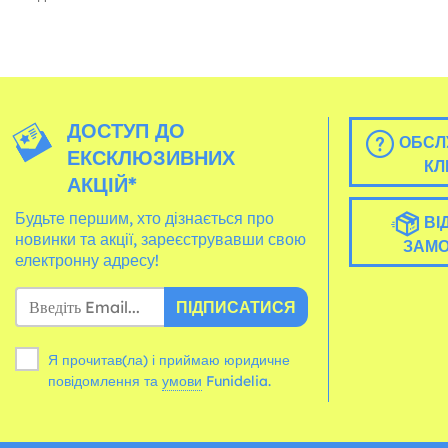
ДОСТУП ДО
ОБСЛ
ЕКСКЛЮЗИВНИХ
КЛ
АКЦІЙ*
Будьте першим, хто дізнається про
ВІ
новинки та акції, зареєструвавши свою
ЗАМ
електронну адресу!
ПІДПИСАТИСЯ
Я прочитав(ла) і приймаю юридичне
повідомлення та
умови
Funidelia.