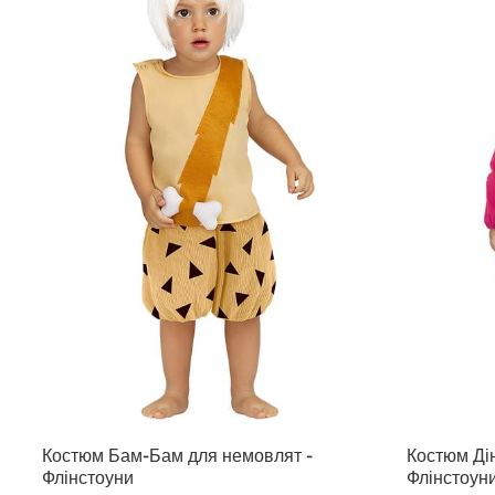
Костюм Бам-Бам для немовлят -
Костюм Ді
Флінстоуни
Флінстоун