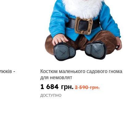
юків -
Костюм маленького садового гнома
для немовлят
1 684 грн.
2 590 грн.
ДОСТУПНО