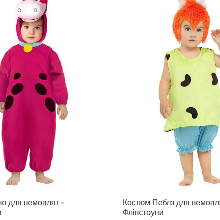
но для немовлят -
Костюм Пеблз для немовля
и
Флінстоуни