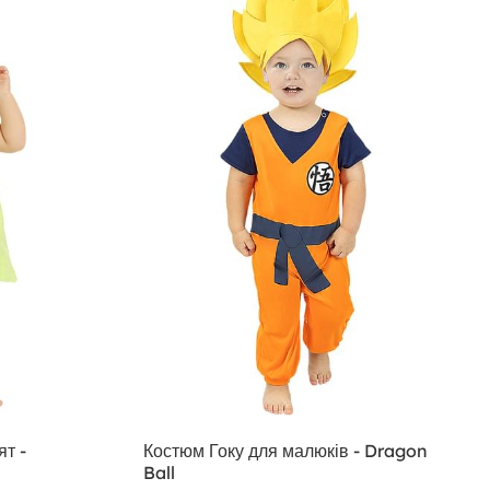
т -
Костюм Гоку для малюків - Dragon
Ball