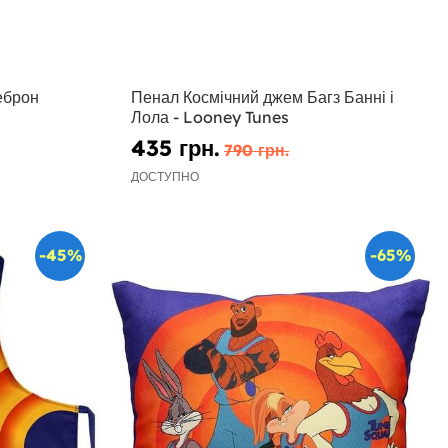
еброн
Пенал Космічний джем Багз Банні і
Лола - Looney Tunes
435 грн.
790 грн.
ДОСТУПНО
-45%
-65%