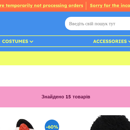
re temporarily not processing orders
Sorry for the inc
COSTUMES
ACCESSORIES
Знайдено
15
товарів
-60%