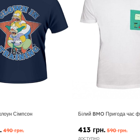
клоун Сімпсон
Білий BMO Пригода час ф
.
413 грн.
490 грн.
590 грн.
ДОСТУПНО