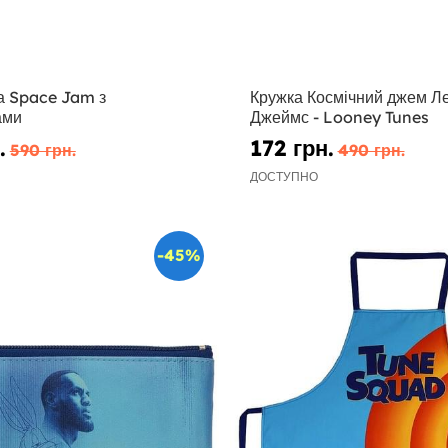
а Space Jam з
Кружка Космічний джем Л
ами
Джеймс - Looney Tunes
.
172 грн.
590 грн.
490 грн.
ДОСТУПНО
-45%