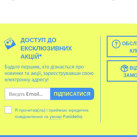
ДОСТУП ДО
ОБСЛ
ЕКСКЛЮЗИВНИХ
КЛ
АКЦІЙ*
Будьте першим, хто дізнається про
ВІ
новинки та акції, зареєструвавши свою
ЗАМ
електронну адресу!
ПІДПИСАТИСЯ
Я прочитав(ла) і приймаю юридичне
повідомлення та
умови
Funidelia.