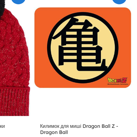
ки
Килимок для миші Dragon Ball Z -
Dragon Ball