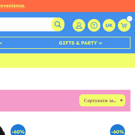
onvenience.
UK
GIFTS & PARTY
-60%
-60%