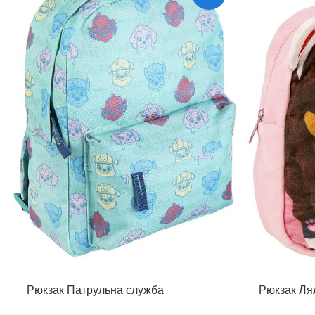
Рюкзак Патрульна служба
Рюкзак Ля