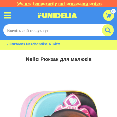
We are temporarily not processing orders
0
...
Cartoons Merchandise & Gifts
Nella Рюкзак для малюків