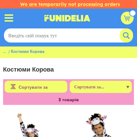
We are temporarily not processing orders
...
Костюми Корова
Костюми Корова
Сортувати за
3
товарів