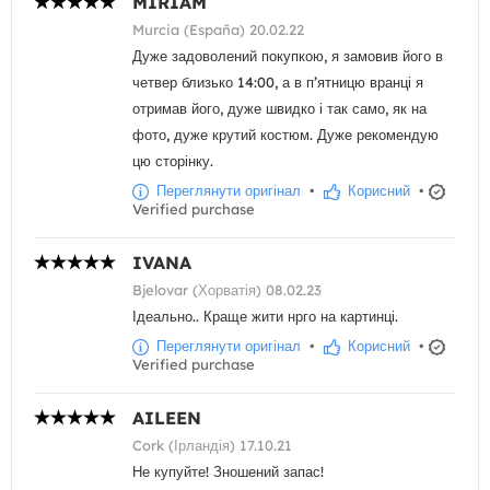
MIRIAM
Murcia (España) 20.02.22
Дуже задоволений покупкою, я замовив його в
четвер близько 14:00, а в п’ятницю вранці я
отримав його, дуже швидко і так само, як на
фото, дуже крутий костюм. Дуже рекомендую
цю сторінку.
Переглянути оригінал
•
Корисний
•
Verified purchase
IVANA
Bjelovar (Хорватія) 08.02.23
Ідеально.. Краще жити нрго на картинці.
Переглянути оригінал
•
Корисний
•
Verified purchase
AILEEN
Cork (Ірландія) 17.10.21
Не купуйте! Зношений запас!