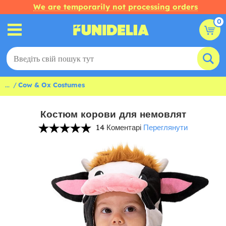
We are temporarily not processing orders
0
...
Cow & Ox Costumes
Костюм корови для немовлят
14 Коментарі
Переглянути