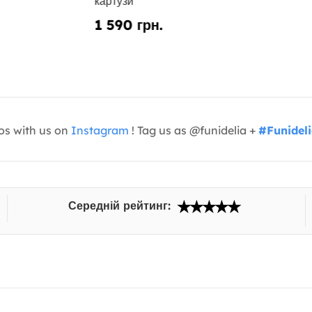
картузи
1 590 грн.
os with us on
Instagram
! Tag us as @funidelia +
#Funidel
Середній рейтинг: