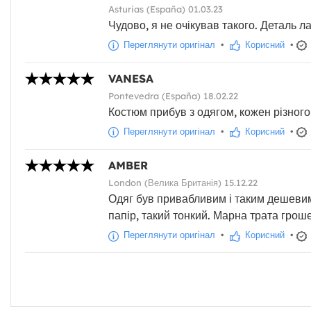
Asturias (España) 01.03.23
Чудово, я не очікував такого. Деталь 
Переглянути оригінал
•
Корисний
•
VANESA
Pontevedra (España) 18.02.22
Костюм прибув з одягом, кожен різного
Переглянути оригінал
•
Корисний
•
AMBER
London (Велика Британія) 15.12.22
Одяг був привабливим і таким дешевим
папір, такий тонкий. Марна трата грош
Переглянути оригінал
•
Корисний
•