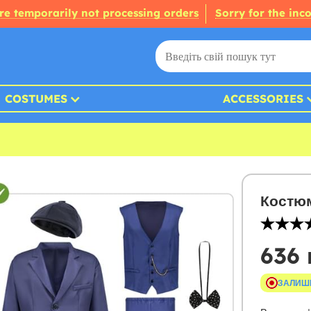
re temporarily not processing orders
Sorry for the inc
COSTUMES
ACCESSORIES
Костюм
636 
ЗАЛИШ