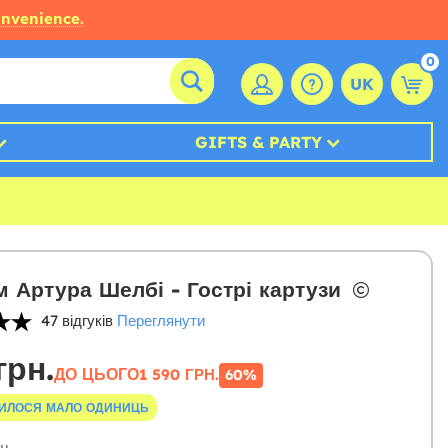
onvenience.
0
UK
GIFTS & PARTY
 Артура Шелбі - Гострі картузи
47 відгуків
Переглянути
грн.
ДО ЦЬОГО
1 590 ГРН.
60%
ИЛОСЯ МАЛО ОДИНИЦЬ