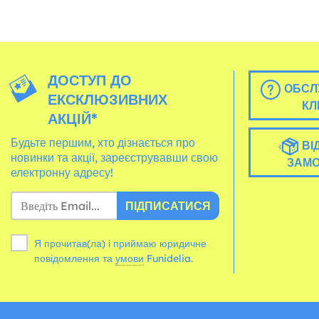
ДОСТУП ДО
ОБСЛ
ЕКСКЛЮЗИВНИХ
КЛ
АКЦІЙ*
Будьте першим, хто дізнається про
ВІ
новинки та акції, зареєструвавши свою
ЗАМ
електронну адресу!
ПІДПИСАТИСЯ
Я прочитав(ла) і приймаю юридичне
повідомлення та
умови
Funidelia.