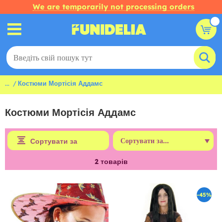
We are temporarily not processing orders
...
Костюми Мортісія Аддамс
Костюми Мортісія Аддамс
Сортувати за
2
товарів
-45%