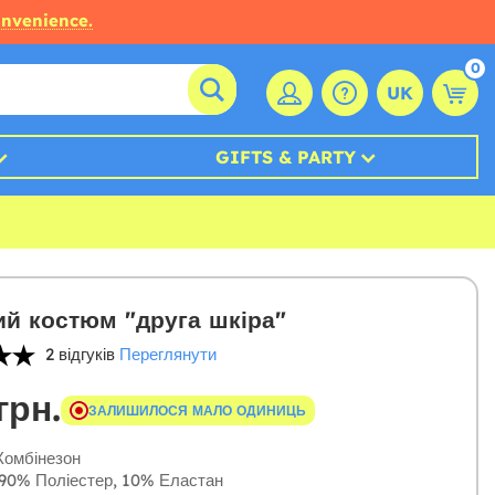
onvenience.
0
UK
GIFTS & PARTY
й костюм "друга шкіра"
2 відгуків
Переглянути
грн.
ЗАЛИШИЛОСЯ МАЛО ОДИНИЦЬ
омбінезон
90% Поліестер, 10% Еластан