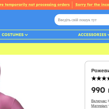
re temporarily not processing orders
Sorry for the inc
COSTUMES
ACCESSORIES
Рожеви
990 
Включає:
К
Матеріал: