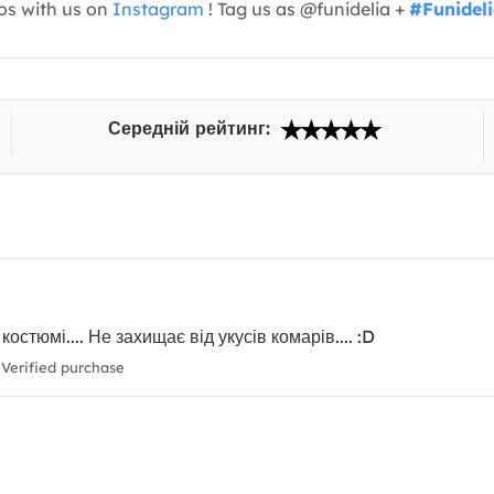
os with us on
Instagram
! Tag us as @funidelia +
#Funidel
Середній рейтинг:
стюмі.... Не захищає від укусів комарів.... :D
Verified purchase