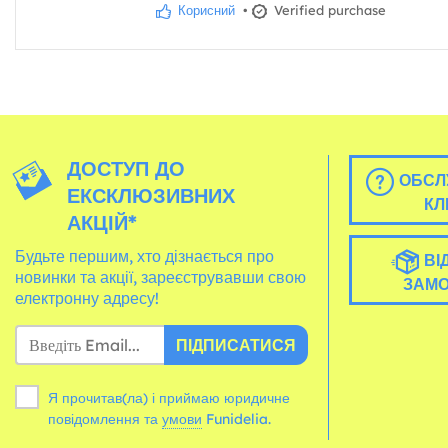
Корисний
•
Verified purchase
ДОСТУП ДО
ОБСЛ
ЕКСКЛЮЗИВНИХ
КЛ
АКЦІЙ*
Будьте першим, хто дізнається про
ВІ
новинки та акції, зареєструвавши свою
ЗАМ
електронну адресу!
ПІДПИСАТИСЯ
Я прочитав(ла) і приймаю юридичне
повідомлення та
умови
Funidelia.